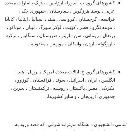
کشورهای گروه ب: آندورا ، آرژانتین ، بلژیک ، امارات متحده
عربی ، بوسنا هرزگوین ، بلغارستان ، جمهوری چک ،
فرانسه ، گرجستان ، کرواسی ، هلند ، اسپانیا ، ایتالیا ، کانادا
، مونته نگرو ، قطر ، کویت ، لوکزامبورگ ، لبنان ، موناکو ،
پرتغال ، رومانی ، سن مارینو ، صربستان ، سنگاپور ، ترکیه
، اروگوئه ، اردن ، واتیکان ، موریس ، مقدونیه.
کشورهای گروه ج: ایالات متحده آمریکا ، برزیل ، هند ،
انگلیس ، ایران ، اسرائیل ، سوئد ، قزاقستان ، کوزوو ،
مکزیک ، مصر ، پاکستان ، روسیه ، ترکمنستان ، بحرین ،
جمهوری آذربایجان ، و سایر کشورها.
تمامی دانشجویان دانشگاه مدیترانه شرقی، که قصد ورود به