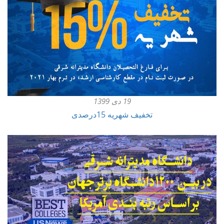
19 دی 1399
تخفیف شهریه 15درصدی