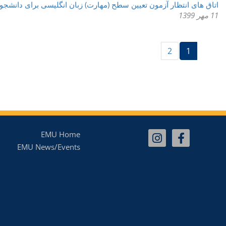
اتاق های انتظار آزمون تعیین سطح (مهارت) زبان انگلیسی برای دانشجوی
11 مهر 1399
(current)
2
1
EMU Home
EMU News/Events